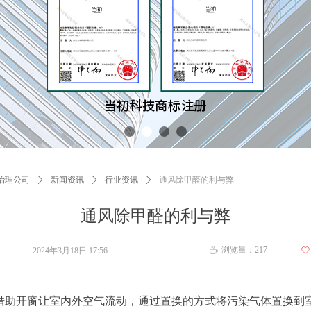
治理公司
ꄲ
新闻资讯
ꄲ
行业资讯
ꄲ
通风除甲醛的利与弊
通风除甲醛的利与弊
浏览量：
217
2024年3月18日
17:56
ꄀ
ꄘ
借助开窗让室内外空气流动，通过置换的方式将污染气体置换到