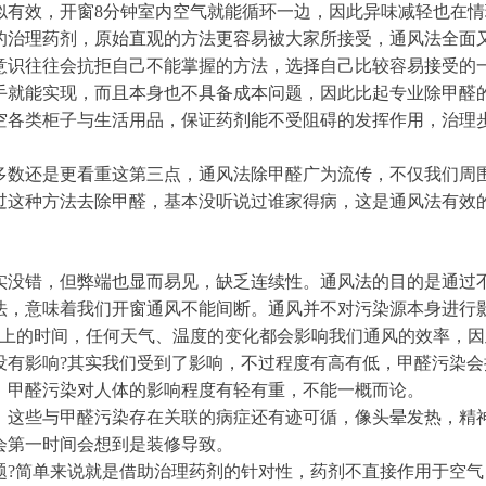
似有效，开窗8分钟室内空气就能循环一边，因此异味减轻也在情
的治理药剂，原始直观的方法更容易被大家所接受，通风法全面
意识往往会抗拒自己不能掌握的方法，选择自己比较容易接受的
手就能实现，而且本身也不具备成本问题，因此比起专业除甲醛
空各类柜子与生活用品，保证药剂能不受阻碍的发挥作用，治理
多数还是更看重这第三点，通风法除甲醛广为流传，不仅我们周
过这种方法去除甲醛，基本没听说过谁家得病，这是通风法有效
实没错，但弊端也显而易见，缺乏连续性。通风法的目的是通过
法，意味着我们开窗通风不能间断。通风并不对污染源本身进行
以上的时间，任何天气、温度的变化都会影响我们通风的效率，
没有影响?其实我们受到了影响，不过程度有高有低，甲醛污染
，甲醛污染对人体的影响程度有轻有重，不能一概而论。
，这些与甲醛污染存在关联的病症还有迹可循，像头晕发热，精
会第一时间会想到是装修导致。
题?简单来说就是借助治理药剂的针对性，药剂不直接作用于空