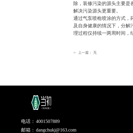
除，装修污染的源头主要是
解决污染源头更重要。
通过气泵喷枪喷涂的方式，
及自身健康的情况下，分解
理过程仅持续一两周时间，
上一篇：
无
ꂃ
电话：
4001507889
邮箱：
dangchukj@163.com